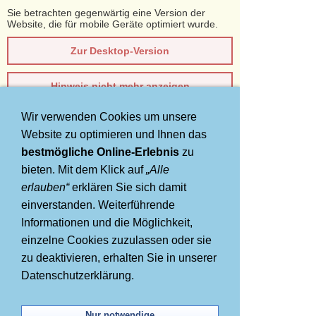
Sie betrachten gegenwärtig eine Version der
Website, die für mobile Geräte optimiert wurde.
Zur Desktop-Version
Hinweis nicht mehr anzeigen
Wir verwenden Cookies um unsere
Navigation einblenden
Website zu optimieren und Ihnen das
AIDA Kreuzfahrt und Hotel
bestmögliche Online-Erlebnis
zu
bieten. Mit dem Klick auf
„Alle
Adria alle Abfahrten
erlauben“
erklären Sie sich damit
einverstanden. Weiterführende
Informationen und die Möglichkeit,
einzelne Cookies zuzulassen oder sie
zu deaktivieren, erhalten Sie in unserer
Datenschutzerklärung.
Nur notwendige