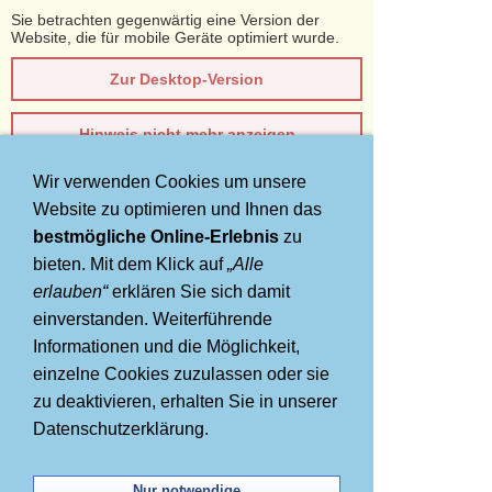
Sie betrachten gegenwärtig eine Version der
Website, die für mobile Geräte optimiert wurde.
Zur Desktop-Version
Hinweis nicht mehr anzeigen
Wir verwenden Cookies um unsere
Navigation einblenden
Website zu optimieren und Ihnen das
bestmögliche Online-Erlebnis
zu
AIDA Kreuzfahrten
bieten. Mit dem Klick auf
„Alle
Griechenland mit Korfu
erlauben“
erklären Sie sich damit
einverstanden. Weiterführende
zum AIDA VARIO Tarif
Informationen und die Möglichkeit,
einzelne Cookies zuzulassen oder sie
zu deaktivieren, erhalten Sie in unserer
Datenschutzerklärung.
Nur notwendige