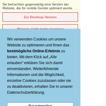
Sie betrachten gegenwärtig eine Version der
Website, die für mobile Geräte optimiert wurde.
Zur Desktop-Version
Hinweis nicht mehr anzeigen
Wir verwenden Cookies um unsere
Navigation einblenden
Website zu optimieren und Ihnen das
bestmögliche Online-Erlebnis
zu
AIDA Kreuzfahrten
bieten. Mit dem Klick auf
„Alle
Karibische Inseln zum AIDA
erlauben“
erklären Sie sich damit
einverstanden. Weiterführende
VARIO Tarif
Informationen und die Möglichkeit,
einzelne Cookies zuzulassen oder sie
zu deaktivieren, erhalten Sie in unserer
Datenschutzerklärung.
Nur notwendige