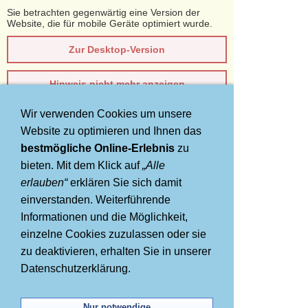
Sie betrachten gegenwärtig eine Version der
Website, die für mobile Geräte optimiert wurde.
Zur Desktop-Version
Hinweis nicht mehr anzeigen
Wir verwenden Cookies um unsere
Navigation einblenden
Website zu optimieren und Ihnen das
bestmögliche Online-Erlebnis
zu
AIDA Kreuzfahrt 14 Tage
bieten. Mit dem Klick auf
„Alle
Karibische Inseln ab/bis
erlauben“
erklären Sie sich damit
einverstanden. Weiterführende
Bridgetown
Informationen und die Möglichkeit,
einzelne Cookies zuzulassen oder sie
zu deaktivieren, erhalten Sie in unserer
Datenschutzerklärung.
Nur notwendige