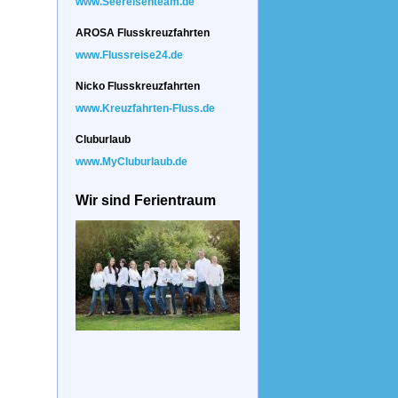
www.Seereisenteam.de
AROSA Flusskreuzfahrten
www.Flussreise24.de
Nicko Flusskreuzfahrten
www.Kreuzfahrten-Fluss.de
Cluburlaub
www.MyCluburlaub.de
Wir sind Ferientraum