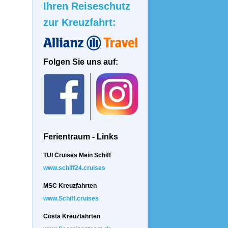
Ihren Reiseschutz
zur Kreuzfahrt:
Folgen Sie uns auf:
Ferientraum - Links
TUI Cruises Mein Schiff
www.schiff24.cruises
MSC Kreuzfahrten
www.Schiff.cruises
Costa Kreuzfahrten